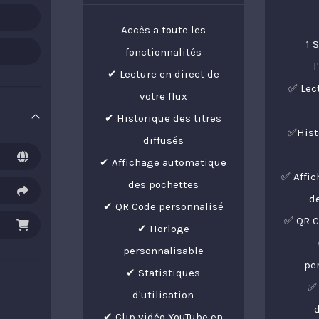
Accès a toute les
1 
fonctionnalités
l
✔ Lecture en direct de
✅ Lec
votre flux
✔ Historique des titres
✅Histo
diffusés
✔ Affichage automatique
✅ Affi
des pochettes
d
✔ QR Code personnalisé
✅ QR C
✔ Horloge
personnalisable
pe
✔ Statistiques
✅ 
d'utilisation
d
✔ Clip vidéo YouTube en