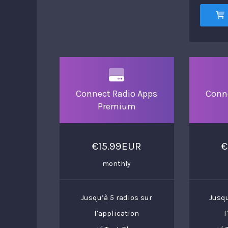
Connect Radio Apps
Conn
Premium
€15.99EUR
€
monthly
Jusqu’à 5 radios sur
Jusqu
l'application
l