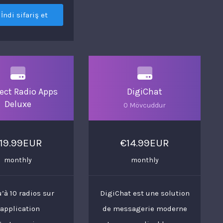
İndi sifariş et
ect Radio Apps
DigiChat
Deluxe
0 Mövcuddur
19.99EUR
€14.99EUR
monthly
monthly
’à 10 radios sur
DigiChat est une solution
'application
de messagerie moderne