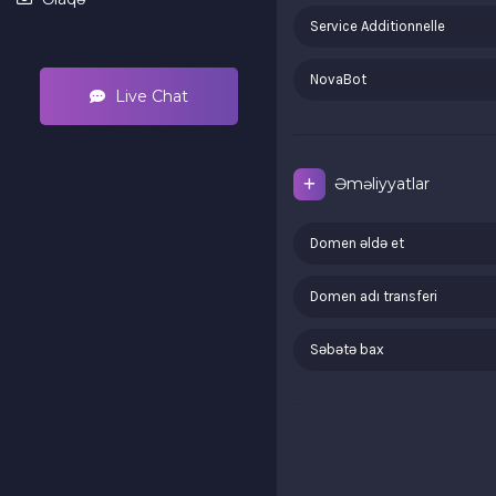
Service Additionnelle
NovaBot
Live Chat
Əməliyyatlar
Domen əldə et
Domen adı transferi
Səbətə bax