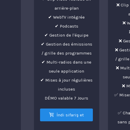
❌ Clip
arrière-plan
✔ WebTV intégrée
❌ W
✔ Podcasts
✔ Gestion de l'équipe
❌ Ges
✔ Gestion des émissions
❌ Gest
/ grille des programmes
/ gril
✔ Multi-radios dans une
❌ Mult
seule application
seu
✔ Mises à jour régulières
❌ M
incluses
✅ Mises
DÉMO valable 7 Jours
✅ Cha
İndi sifariş et
sans 