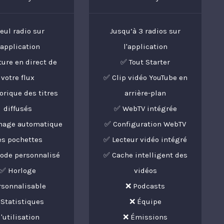
Seul radio sur
Jusqu’à 3 radios sur
'application
l'application
ture en direct de
✅ Tout Starter
votre flux
✅ Clip vidéo YouTube en
rique des titres
arrière-plan
diffusés
✅ WebTV intégrée
chage automatique
✅ Configuration WebTV
es pochettes
✅ Lecteur vidéo intégré
ode personnalisé
✅ Cache intelligent des
✅ Horloge
vidéos
rsonnalisable
❌ Podcasts
Statistiques
❌ Équipe
'utilisation
❌ Émissions