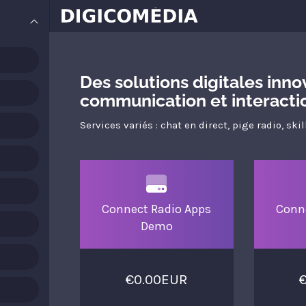
Des solutions digitales inn
communication et interacti
Services variés : chat en direct, pige radio, ski
Connect Radio Apps
Conn
Demo
€0.00EUR