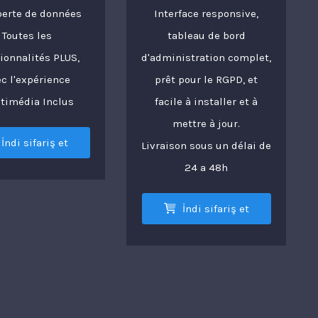
perte de données
Interface responsive,
Toutes les
tableau de bord
ionnalités PLUS,
d'administration complet,
c l'expérience
prêt pour le RGPD, et
timédia Inclus
facile à installer et à
mettre à jour.
İndi sifariş et
Livraison sous un délai de
24 a 48h
İndi sifariş et