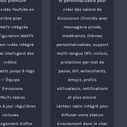
Tout premium
et personnalisable pour
 vidéo YouTube en
créer des salons de
arrière-plan
discussion illimités avec
ebTV intégrée
messagerie privée,
figuration WebTV
modération, thèmes
eur vidéo intégré
personnalisables, support
e intelligent des
multi-langue (RTL inclus),
vidéos
protection par mot de
asts jusqu’à 10go
passe, GIF, autocollants,
✅ Équipe
émojis, profils
 Émissions
utilisateurs, notifications
Multi-radios
et plus encore.
 à jour régulières
Lecteur radio intégré pour
incluses
diffuser votre station
ngement d'offre
directement dans le chat.