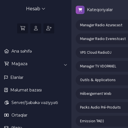
Hesab
Kateqoriyalar
Manager Radio Azuracast
Manager Radio Everestcast
Ana səhifə
VPS Cloud RadioDJ
Mağaza
Manager TV VDOPANEL
Elanlar
Outils & Applications
Məlumat bazası
Hébergement Web
Server/Şəbəkə vəziyyəti
Packs Audio Pré-Produits
Ortaqlar
Emission 'PAD)
Əlaqə