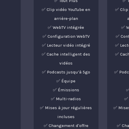
✅ Tout Plus
✅ 
✅ Clip vidéo YouTube en
✅ Clip
arrière-plan
✅ WebTV intégrée
✅ W
✅ Configuration WebTV
✅ Con
✅ Lecteur vidéo intégré
✅ Lect
✅ Cache intelligent des
✅ Cach
vidéos
✅ Podcasts jusqu’à 5go
✅ Podc
✅ Équipe
✅ Émissions
✅
✅ Multi-radios
✅ 
✅ Mises à jour régulières
✅ Mises
incluses
✅ Changement d'offre
✅ Cha