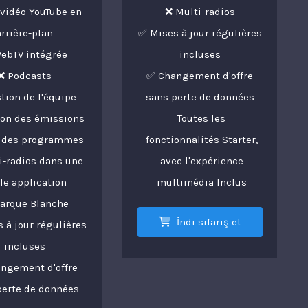
 vidéo YouTube en
❌ Multi-radios
arrière-plan
✅ Mises à jour régulières
ebTV intégrée
incluses
❌ Podcasts
✅ Changement d'offre
tion de l'équipe
sans perte de données
ion des émissions
Toutes les
le des programmes
fonctionnalités Starter,
i-radios dans une
avec l'expérience
le application
multimédia Inclus
arque Blanche
İndi sifariş et
 à jour régulières
incluses
ngement d'offre
perte de données