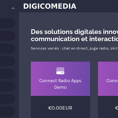
Des solutions digitales inn
communication et interacti
Services variés : chat en direct, pige radio, ski
Connect Radio Apps
Conn
Demo
€0.00EUR