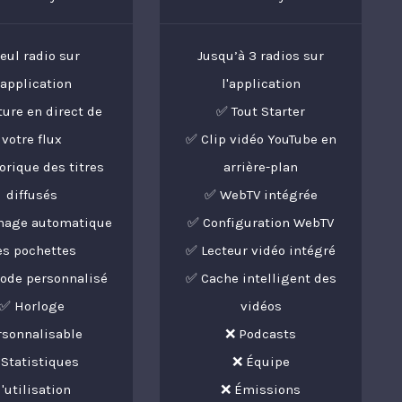
Seul radio sur
Jusqu’à 3 radios sur
'application
l'application
ture en direct de
✅ Tout Starter
votre flux
✅ Clip vidéo YouTube en
rique des titres
arrière-plan
diffusés
✅ WebTV intégrée
chage automatique
✅ Configuration WebTV
es pochettes
✅ Lecteur vidéo intégré
ode personnalisé
✅ Cache intelligent des
✅ Horloge
vidéos
rsonnalisable
❌ Podcasts
Statistiques
❌ Équipe
'utilisation
❌ Émissions