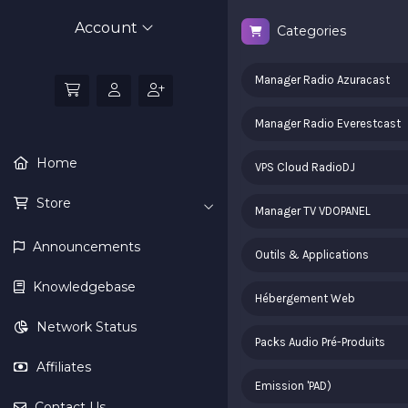
Account
Categories
Manager Radio Azuracast
Manager Radio Everestcast
Home
VPS Cloud RadioDJ
Store
Manager TV VDOPANEL
Announcements
Outils & Applications
Knowledgebase
Hébergement Web
Network Status
Packs Audio Pré-Produits
Affiliates
Emission 'PAD)
Contact Us