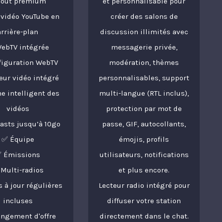
Tout premium
et personnalisable pour
 vidéo YouTube en
créer des salons de
arrière-plan
discussion illimités avec
ebTV intégrée
messagerie privée,
figuration WebTV
modération, thèmes
eur vidéo intégré
personnalisables, support
e intelligent des
multi-langue (RTL inclus),
vidéos
protection par mot de
asts jusqu’à 10go
passe, GIF, autocollants,
✅ Équipe
émojis, profils
 Émissions
utilisateurs, notifications
Multi-radios
et plus encore.
 à jour régulières
Lecteur radio intégré pour
incluses
diffuser votre station
ngement d'offre
directement dans le chat.