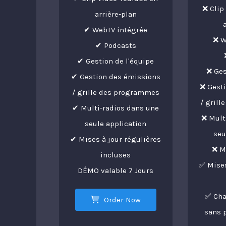
❌ Clip
arrière-plan
✔ WebTV intégrée
❌ W
✔ Podcasts
✔ Gestion de l'équipe
❌ Ges
✔ Gestion des émissions
❌ Gest
/ grille des programmes
/ gril
✔ Multi-radios dans une
❌ Mult
seule application
seu
✔ Mises à jour régulières
❌ M
incluses
✅ Mises
DÉMO valable 7 Jours
✅ Cha
Order Now
sans 