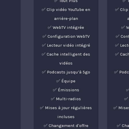
✅ Tout Plus
✅ 
✅ Clip vidéo YouTube en
✅ Clip
arrière-plan
✅ WebTV intégrée
✅ W
✅ Configuration WebTV
✅ Con
✅ Lecteur vidéo intégré
✅ Lect
✅ Cache intelligent des
✅ Cach
vidéos
✅ Podcasts jusqu’à 5go
✅ Podc
✅ Équipe
✅ Émissions
✅
✅ Multi-radios
✅ 
✅ Mises à jour régulières
✅ Mises
incluses
✅ Changement d'offre
✅ Cha