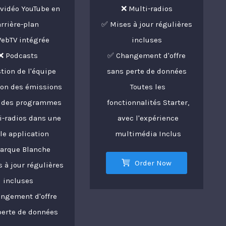
 vidéo YouTube en
❌ Multi-radios
arrière-plan
✅ Mises à jour régulières
ebTV intégrée
incluses
❌ Podcasts
✅ Changement d'offre
tion de l'équipe
sans perte de données
ion des émissions
Toutes les
le des programmes
fonctionnalités Starter,
i-radios dans une
avec l'expérience
le application
multimédia Inclus
arque Blanche
Order Now
 à jour régulières
incluses
ngement d'offre
perte de données