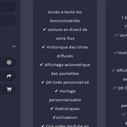
Accès a toute les
1 
fonctionnalités
l
✔ Lecture en direct de
✅ Lec
votre flux
✔ Historique des titres
✅Histo
diffusés
✔ Affichage automatique
✅ Affi
des pochettes
d
✔ QR Code personnalisé
✅ QR C
✔ Horloge
personnalisable
pe
✔ Statistiques
✅ 
d'utilisation
d
✔ Clip vidéo YouTube en