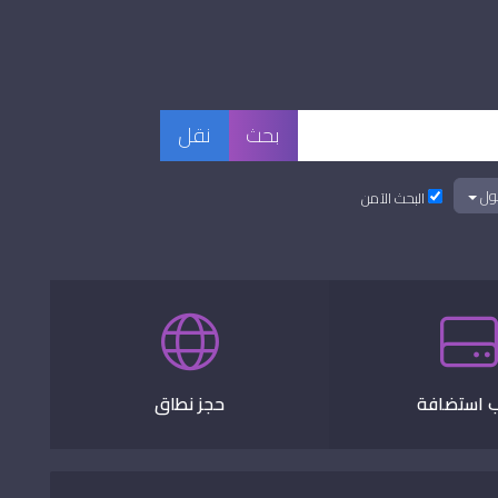
ول
البحث الآمن
 استضافة
حجز نطاق