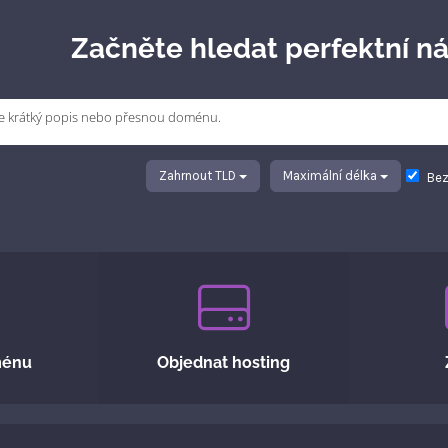
Začněte hledat perfektní ná
Zahrnout TLD
Maximální délka
Bez
ménu
Objednat hosting