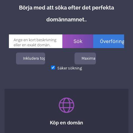
Börja med att söka efter det perfekta
domännamnet..
Inkludera toppdomäner
Maximal längd
Säker sökning
Köp en domän